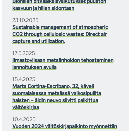
Biohiilen pitkäaikaisvaikutukset puuston
kasvuun ja hiilen sidontaan
23.10.2025
Sustainable management of atmospheric
CO2 through cellulosic wastes: Direct air
capture and utilization.
17.5.2025
Ilmastoviisaan metsänhoidon tehostaminen
lannoituksen avulla
15.4.2025
Marta Cortina-Escribano, 32, käveli
suomalaisessa metsässä valkosipulilta
haisten – äidin neuvo siivitti palkittua
väitöskirjaa
10.4.2025
Vuoden 2024 väitöskirjapalkinto myönnettiin