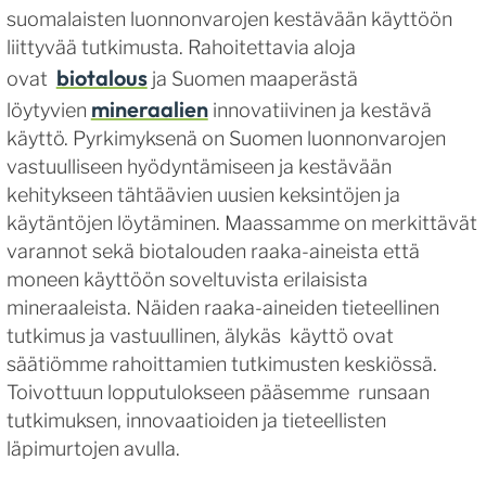
suomalaisten luonnonvarojen kestävään käyttöön
liittyvää tutkimusta. Rahoitettavia aloja
biotalous
ovat
ja Suomen maaperästä
mineraalien
löytyvien
innovatiivinen ja kestävä
käyttö. Pyrkimyksenä on Suomen luonnonvarojen
vastuulliseen hyödyntämiseen ja kestävään
kehitykseen tähtäävien uusien keksintöjen ja
käytäntöjen löytäminen. Maassamme on merkittävät
varannot sekä biotalouden raaka-aineista että
moneen käyttöön soveltuvista erilaisista
mineraaleista. Näiden raaka-aineiden tieteellinen
tutkimus ja vastuullinen, älykäs käyttö ovat
säätiömme rahoittamien tutkimusten keskiössä.
Toivottuun lopputulokseen pääsemme runsaan
tutkimuksen, innovaatioiden ja tieteellisten
läpimurtojen avulla.