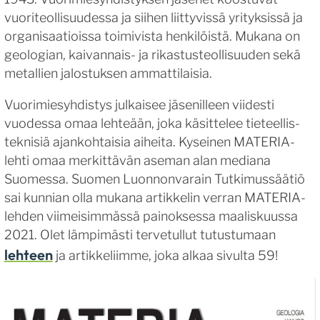
vuoriteollisuudessa ja siihen liittyvissä yrityksissä ja
organisaatioissa toimivista henkilöistä. Mukana on
geologian, kaivannais- ja rikastusteollisuuden sekä
metallien jalostuksen ammattilaisia.
Vuorimiesyhdistys julkaisee jäsenilleen viidesti
vuodessa omaa lehteään, joka käsittelee tieteellis-
teknisiä ajankohtaisia aiheita. Kyseinen MATERIA-
lehti omaa merkittävän aseman alan mediana
Suomessa. Suomen Luonnonvarain Tutkimussäätiö
sai kunnian olla mukana artikkelin verran MATERIA-
lehden viimeisimmässä painoksessa maaliskuussa
2021. Olet lämpimästi tervetullut tutustumaan
lehteen
ja artikkeliimme, joka alkaa sivulta 59!