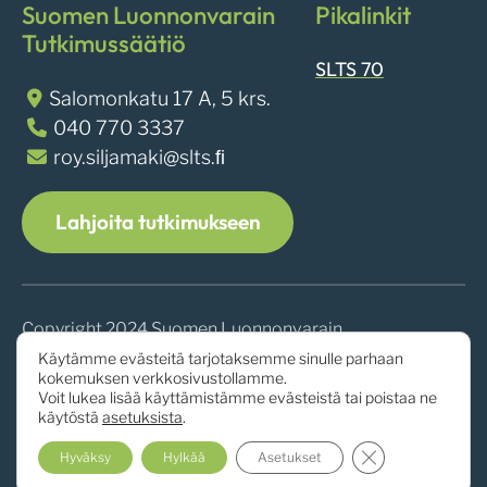
Suomen Luonnonvarain
Pikalinkit
Tutkimussäätiö
SLTS 70
Salomonkatu 17 A, 5 krs.
040 770 3337
roy.siljamaki@slts.ﬁ
Lahjoita tutkimukseen
Copyright 2024 Suomen Luonnonvarain
Tutkimussäätiö
Käytämme evästeitä tarjotaksemme sinulle parhaan
kokemuksen verkkosivustollamme.
Voit lukea lisää käyttämistämme evästeistä tai poistaa ne
käytöstä
asetuksista
.
Sulje evästebann
Hyväksy
Hylkää
Asetukset