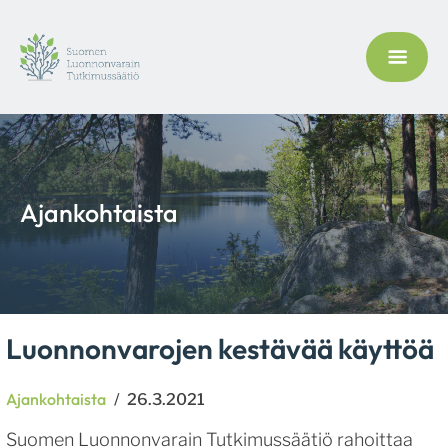
Ajankohtaista
Luonnonvarojen kestävää käyttöä
Kategoriat
Ajankohtaista
Julkaistu
26.3.2021
Suomen Luonnonvarain Tutkimussäätiö rahoittaa