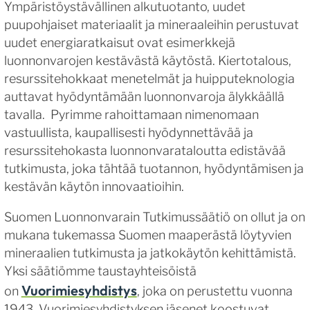
Ympäristöystävällinen alkutuotanto, uudet
puupohjaiset materiaalit ja mineraaleihin perustuvat
uudet energiaratkaisut ovat esimerkkejä
luonnonvarojen kestävästä käytöstä. Kiertotalous,
resurssitehokkaat menetelmät ja huipputeknologia
auttavat hyödyntämään luonnonvaroja älykkäällä
tavalla. Pyrimme rahoittamaan nimenomaan
vastuullista, kaupallisesti hyödynnettävää ja
resurssitehokasta luonnonvarataloutta edistävää
tutkimusta, joka tähtää tuotannon, hyödyntämisen ja
kestävän käytön innovaatioihin.
Suomen Luonnonvarain Tutkimussäätiö on ollut ja on
mukana tukemassa Suomen maaperästä löytyvien
mineraalien tutkimusta ja jatkokäytön kehittämistä.
Yksi säätiömme taustayhteisöistä
Vuorimiesyhdistys
on
, joka on perustettu vuonna
1943. Vuorimiesyhdistyksen jäsenet koostuvat