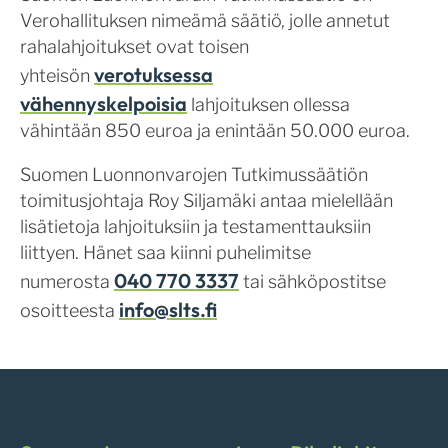
Verohallituksen nimeämä säätiö, jolle annetut
rahalahjoitukset ovat toisen
verotuksessa
yhteisön
vähennyskelpoisia
lahjoituksen ollessa
vähintään 850 euroa ja enintään 50.000 euroa.
Suomen Luonnonvarojen Tutkimussäätiön
toimitusjohtaja Roy Siljamäki antaa mielellään
lisätietoja lahjoituksiin ja testamenttauksiin
liittyen. Hänet saa kiinni puhelimitse
040 770 3337
numerosta
tai sähköpostitse
info@slts.fi
osoitteesta