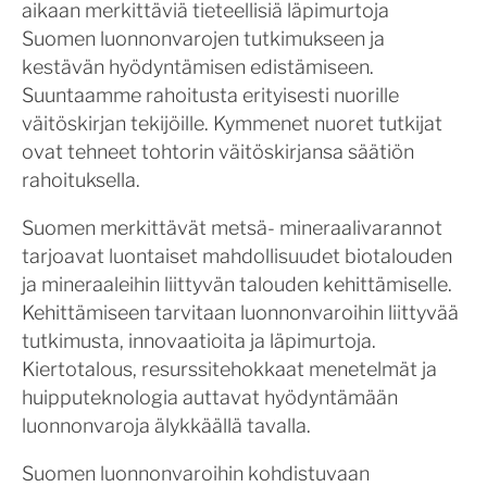
aikaan merkittäviä tieteellisiä läpimurtoja
Suomen luonnonvarojen tutkimukseen ja
kestävän hyödyntämisen edistämiseen.
Suuntaamme rahoitusta erityisesti nuorille
väitöskirjan tekijöille. Kymmenet nuoret tutkijat
ovat tehneet tohtorin väitöskirjansa säätiön
rahoituksella.
Suomen merkittävät metsä- mineraalivarannot
tarjoavat luontaiset mahdollisuudet biotalouden
ja mineraaleihin liittyvän talouden kehittämiselle.
Kehittämiseen tarvitaan luonnonvaroihin liittyvää
tutkimusta, innovaatioita ja läpimurtoja.
Kiertotalous, resurssitehokkaat menetelmät ja
huipputeknologia auttavat hyödyntämään
luonnonvaroja älykkäällä tavalla.
Suomen luonnonvaroihin kohdistuvaan