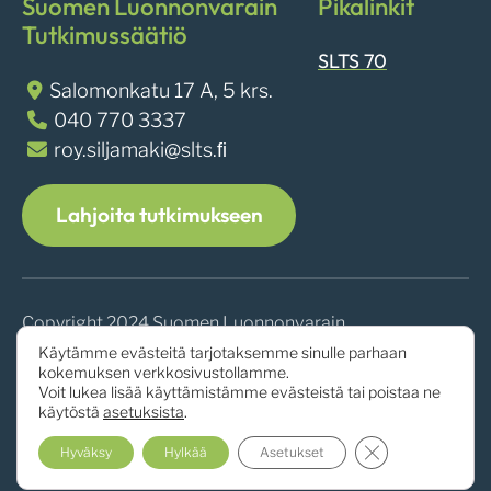
Suomen Luonnonvarain
Pikalinkit
Tutkimussäätiö
SLTS 70
Salomonkatu 17 A, 5 krs.
040 770 3337
roy.siljamaki@slts.ﬁ
Lahjoita tutkimukseen
Copyright 2024 Suomen Luonnonvarain
Tutkimussäätiö
Käytämme evästeitä tarjotaksemme sinulle parhaan
kokemuksen verkkosivustollamme.
Voit lukea lisää käyttämistämme evästeistä tai poistaa ne
käytöstä
asetuksista
.
Sulje evästebann
Hyväksy
Hylkää
Asetukset