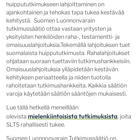
huippututkimukseen lahjoittaminen on
ajankohtainen ja tehokas tapa tukea kestävää
kehitystä. Suomen Luonnonvarain
tutkimussäätiö ottaa vastaan yritysten ja
yksityisten henkilöiden raha-, testamentti- ja
omaisuuslahjoituksia.Tekemällä lahjoituksen tuet
suomalaista huippututkimusta. Rahalahjoitukset
ohjataan suoraan tuettaviin tutkimushankkeisiin.
Omaisuuslahjoituksia ylläpidetään kestävän
kehityksen periaatteella ja niiden tuotolla
rahoitetaan tutkimushankkeita. Kaikkia säätiön
varoja käytetään säätiön sääntöjen mukaisesti.
Lue tällä hetkellä meneillään
mielenkiintoisista tutkimuksista
olevista
, joita
SLTS rahallisesti tukee.
Suomen Luonnonvarain Tutkimussäätiö on