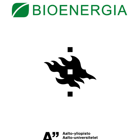
Bioenergia ry
Helsingin yliopisto