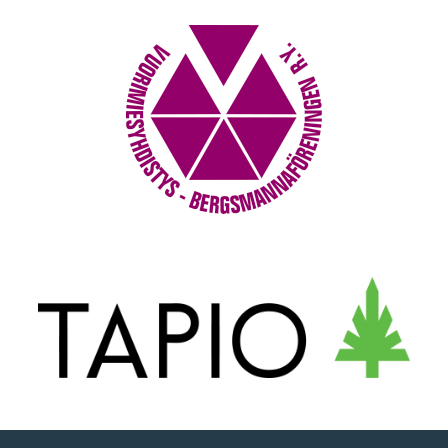
Vuorimies­yhdistys – Bergsmanna­föreningen
ry
Tapio Oy