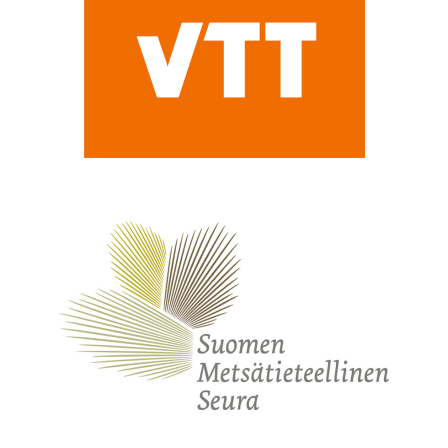
Teknologian tutkimuskeskus VTT Oy
Suomen Metsätieteellinen Seura