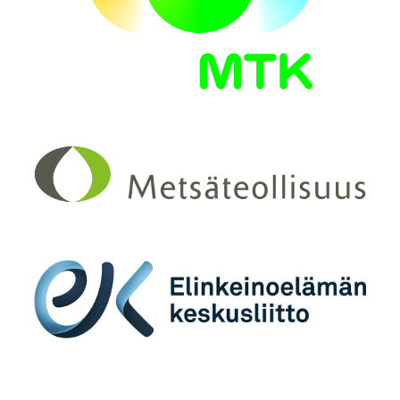
Maa- ja metsä­talous­tuottajain Keskus­liitto –
MTK
Metsäteollisuus ry
Elinkeinoelämän keskusliitto ry