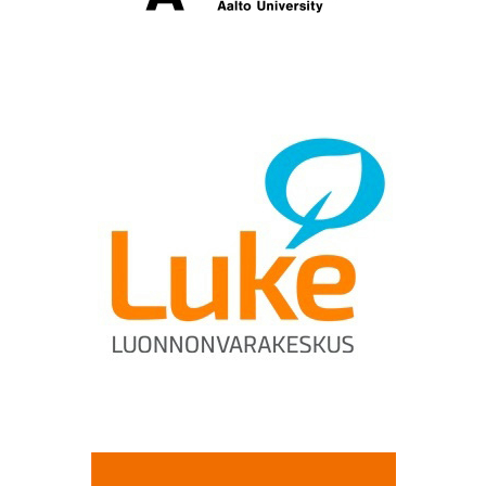
Aalto-yliopisto
Luonnon­vara­keskus