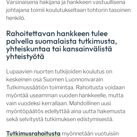
Varsinaisena hakijana ja hankkeen vastuullisena
johtajana toimii koulutukseltaan tohtorin tasoinen
henkilö.
Rahoitettavan hankkeen tulee
palvella suomalaista tutkimusta,
yhteiskuntaa tai kansainvälistä
yhteistyötä
Lupaavien nuorten tutkijoiden koulutus on
keskeinen osa Suomen Luonnonvarain
Tutkimussäätiön toimintaa. Rahoitusta voidaan
myöntää useamman vuoden hankkeelle, mutta
vain vuodeksi kerrallaan. Mahdollinen uusi
myöntöpäätös edellyttää aina uutta hakemusta
sekä selvitystä tutkimuksen edistymisestä.
Tutkimusrahoitusta
myönnetään vuotuisiin