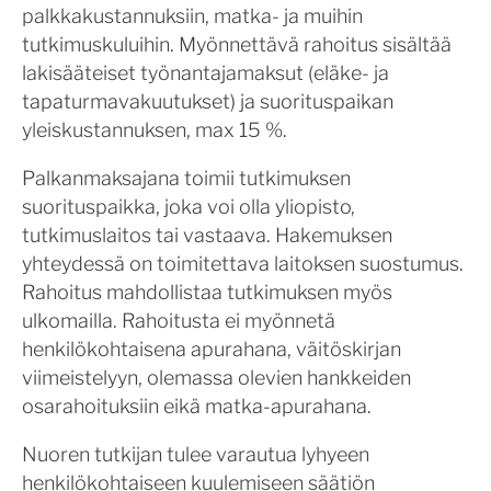
palkkakustannuksiin, matka- ja muihin
tutkimuskuluihin. Myönnettävä rahoitus sisältää
lakisääteiset työnantajamaksut (eläke- ja
tapaturmavakuutukset) ja suorituspaikan
yleiskustannuksen, max 15 %.
Palkanmaksajana toimii tutkimuksen
suorituspaikka, joka voi olla yliopisto,
tutkimuslaitos tai vastaava. Hakemuksen
yhteydessä on toimitettava laitoksen suostumus.
Rahoitus mahdollistaa tutkimuksen myös
ulkomailla. Rahoitusta ei myönnetä
henkilökohtaisena apurahana, väitöskirjan
viimeistelyyn, olemassa olevien hankkeiden
osarahoituksiin eikä matka-apurahana.
Nuoren tutkijan tulee varautua lyhyeen
henkilökohtaiseen kuulemiseen säätiön