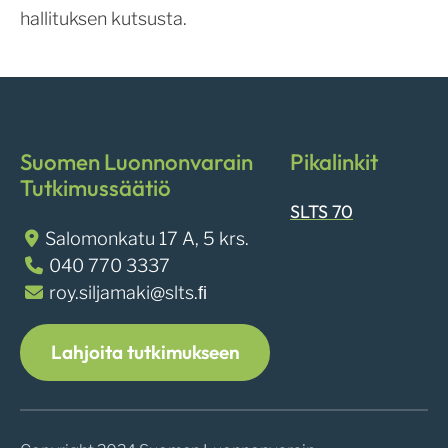
hallituksen kutsusta.
Suomen Luonnonvarain
Pikalinkit
Tutkimussäätiö
SLTS 70
Salomonkatu 17 A, 5 krs.
040 770 3337
roy.siljamaki@slts.ﬁ
Lahjoita tutkimukseen