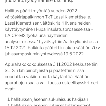
(tuotanto, hyödyntäminen, kulutus).
Hallitus päätti myöntää vuoden 2022
väitöskirjapalkinnon TkT Lassi Klemettiselle.
Lassi Klemettisen väitöskirja “Hivenaineiden
käyttäytyminen kuparinsulatusprosesseissa –
LAICP-MS työkaluna näytteiden
analysoimisessa” hyväksyttiin Aalto yliopistossa
15.12.2021. Palkinto päätettiin jakaa säätiön 70 v.
juhlasymposiumin yhteydessä 19.5.2022.
Apurahakokokouksessa 3.11.2022 keskusteltiin
SLTS:n lähipiiriohjeista ja päätettiin niissä
noudattaa vakiintunutta käytäntöä. Säätiön
apurahojen saajia valittaessa esteellisyyskriteerit
ovat:
hallituksen jäsenen sukulaisuus hakijaan
hallituksen jäsenen yhteiset tutkimustyöt