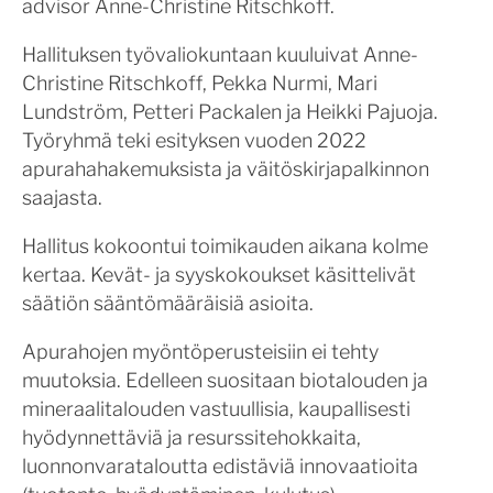
advisor Anne-Christine Ritschkoff.
Hallituksen työvaliokuntaan kuuluivat Anne-
Christine Ritschkoff, Pekka Nurmi, Mari
Lundström, Petteri Packalen ja Heikki Pajuoja.
Työryhmä teki esityksen vuoden 2022
apurahahakemuksista ja väitöskirjapalkinnon
saajasta.
Hallitus kokoontui toimikauden aikana kolme
kertaa. Kevät- ja syyskokoukset käsittelivät
säätiön sääntömääräisiä asioita.
Apurahojen myöntöperusteisiin ei tehty
muutoksia. Edelleen suositaan biotalouden ja
mineraalitalouden vastuullisia, kaupallisesti
hyödynnettäviä ja resurssitehokkaita,
luonnonvarataloutta edistäviä innovaatioita