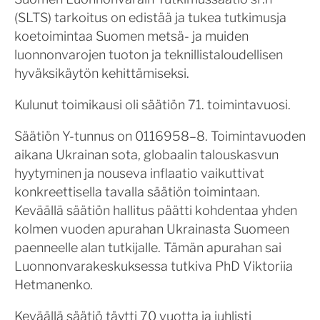
(SLTS) tarkoitus on edistää ja tukea tutkimusja
koetoimintaa Suomen metsä- ja muiden
luonnonvarojen tuoton ja teknillistaloudellisen
hyväksikäytön kehittämiseksi.
Kulunut toimikausi oli säätiön 71. toimintavuosi.
Säätiön Y-tunnus on 0116958–8. Toimintavuoden
aikana Ukrainan sota, globaalin talouskasvun
hyytyminen ja nouseva inflaatio vaikuttivat
konkreettisella tavalla säätiön toimintaan.
Keväällä säätiön hallitus päätti kohdentaa yhden
kolmen vuoden apurahan Ukrainasta Suomeen
paenneelle alan tutkijalle. Tämän apurahan sai
Luonnonvarakeskuksessa tutkiva PhD Viktoriia
Hetmanenko.
Keväällä säätiö täytti 70 vuotta ja juhlisti