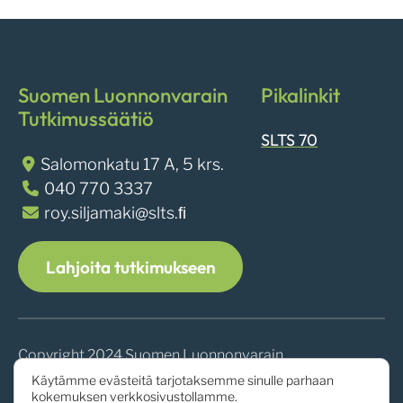
Suomen Luonnonvarain
Pikalinkit
Tutkimussäätiö
SLTS 70
Salomonkatu 17 A, 5 krs.
040 770 3337
roy.siljamaki@slts.ﬁ
Lahjoita tutkimukseen
Copyright 2024 Suomen Luonnonvarain
Tutkimussäätiö
Käytämme evästeitä tarjotaksemme sinulle parhaan
kokemuksen verkkosivustollamme.