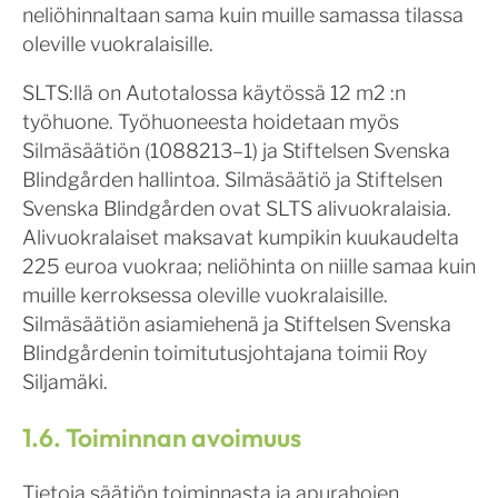
neliöhinnaltaan sama kuin muille samassa tilassa
oleville vuokralaisille.
SLTS:llä on Autotalossa käytössä 12 m2 :n
työhuone. Työhuoneesta hoidetaan myös
Silmäsäätiön (1088213–1) ja Stiftelsen Svenska
Blindgården hallintoa. Silmäsäätiö ja Stiftelsen
Svenska Blindgården ovat SLTS alivuokralaisia.
Alivuokralaiset maksavat kumpikin kuukaudelta
225 euroa vuokraa; neliöhinta on niille samaa kuin
muille kerroksessa oleville vuokralaisille.
Silmäsäätiön asiamiehenä ja Stiftelsen Svenska
Blindgårdenin toimitutusjohtajana toimii Roy
Siljamäki.
1.6. Toiminnan avoimuus
Tietoja säätiön toiminnasta ja apurahojen