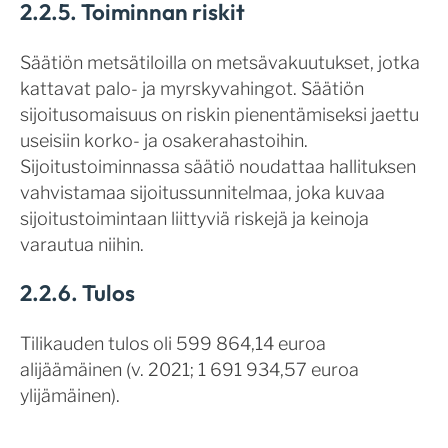
2.2.5. Toiminnan riskit
Säätiön metsätiloilla on metsävakuutukset, jotka
kattavat palo- ja myrskyvahingot. Säätiön
sijoitusomaisuus on riskin pienentämiseksi jaettu
useisiin korko- ja osakerahastoihin.
Sijoitustoiminnassa säätiö noudattaa hallituksen
vahvistamaa sijoitussunnitelmaa, joka kuvaa
sijoitustoimintaan liittyviä riskejä ja keinoja
varautua niihin.
2.2.6. Tulos
Tilikauden tulos oli 599 864,14 euroa
alijäämäinen (v. 2021; 1 691 934,57 euroa
ylijämäinen).