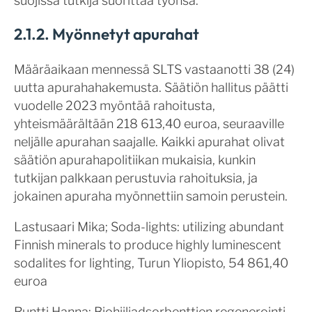
suojissa tutkija suorittaa työnsä.
2.1.2. Myönnetyt apurahat
Määräaikaan mennessä SLTS vastaanotti 38 (24)
uutta apurahahakemusta. Säätiön hallitus päätti
vuodelle 2023 myöntää rahoitusta,
yhteismäärältään 218 613,40 euroa, seuraaville
neljälle apurahan saajalle. Kaikki apurahat olivat
säätiön apurahapolitiikan mukaisia, kunkin
tutkijan palkkaan perustuvia rahoituksia, ja
jokainen apuraha myönnettiin samoin perustein.
Lastusaari Mika; Soda-lights: utilizing abundant
Finnish minerals to produce highly luminescent
sodalites for lighting, Turun Yliopisto, 54 861,40
euroa
Runtti Hanna; Biohiiliadsorbenttien regenerointi,