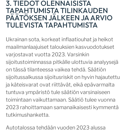
3. TIEDOT OLENNAISISTA
TAPAHTUMISTA TILINKAUDEN
PÄÄTÖKSEN JÄLKEEN JA ARVIO
TULEVISTA TAPAHTUMISTA
Ukrainan sota, korkeat inflaatiouhat ja heikot
maailmanlaajuiset talouksien kasvuodotukset
varjostavat vuotta 2023. Varsinkin
sijoitustoiminnassa pitkälle ulottuvia analyysejä
on tässä tilanteessa vaikea tehdä. Säätiön
sijoitussalkussa sijoitusriskit on hyvin hajautettu
ja käteisvarat ovat riittävät, eikä epävarmalta
tuntuva ympäristö tule säätiön varsinaiseen
toimintaan vaikuttamaan. Säätiö tulee vuonna
2023 rahoittamaan samanaikaisesti kymmentä
tutkimushanketta.
Autotalossa tehdään vuoden 2023 alussa