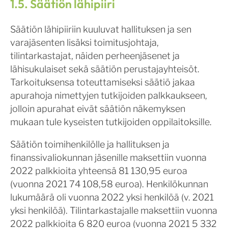
1.5. Säätiön lähipiiri
Säätiön lähipiiriin kuuluvat hallituksen ja sen
varajäsenten lisäksi toimitusjohtaja,
tilintarkastajat, näiden perheenjäsenet ja
lähisukulaiset sekä säätiön perustajayhteisöt.
Tarkoituksensa toteuttamiseksi säätiö jakaa
apurahoja nimettyjen tutkijoiden palkkaukseen,
jolloin apurahat eivät säätiön näkemyksen
mukaan tule kyseisten tutkijoiden oppilaitoksille.
Säätiön toimihenkilölle ja hallituksen ja
finanssivaliokunnan jäsenille maksettiin vuonna
2022 palkkioita yhteensä 81 130,95 euroa
(vuonna 2021 74 108,58 euroa). Henkilökunnan
lukumäärä oli vuonna 2022 yksi henkilöä (v. 2021
yksi henkilöä). Tilintarkastajalle maksettiin vuonna
2022 palkkioita 6 820 euroa (vuonna 2021 5 332