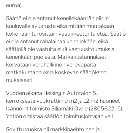
euroa).
Säätiö ei ole antanut kenellekään lähipiiriin
kuuluvalle avustusta eikä mitään muutakaan
kokonaan tai osittain vastikkeetonta etua. Säätiö
ei ole antanut rahalainaa kenellekään, eikä
säätiöllä ole vastuita eikä vastuusitoumuksia
kenenkään puolesta. Matkakustannukset
korvataan verohallinnon verovapaita
matkakustannuksia koskevan säädöksen
mukaisesti.
Vuoden aikana Helsingin Autotalon 5.
kerroksesta vuokrattiin 9 m2 ja 12 m2 huoneet
Isännöintitoimisto Siljamäki Oy:lle (2805622–5).
Yhtiön omistaa säätiön toimitusjohtajan veli.
Sovittu vuokra oli markkinaehtoinen ja