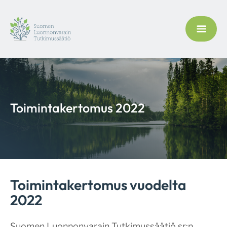
Toimintakertomus 2022
Toimintakertomus vuodelta
2022
Suomen Luonnonvarain Tutkimussäätiö sr:n