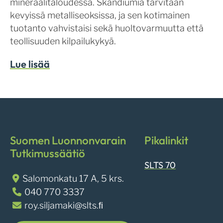
mineraalitaloudessa. Skandiumia tarvitaan
kevyissä metalliseoksissa, ja sen kotimainen
tuotanto vahvistaisi sekä huoltovarmuutta että
teollisuuden kilpailukykyä.
Lue lisää
Suomen Luonnonvarain
Pikalinkit
Tutkimussäätiö
SLTS 70
Salomonkatu 17 A, 5 krs.
040 770 3337
roy.siljamaki@slts.ﬁ