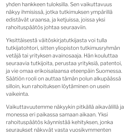
yhden hankkeen tuloksilla. Sen vaikuttavuus
näkyy ihmisissä, jotka tutkimuksen ympärillä
edistävät uraansa, ja ketjuissa, joissa yksi
rahoituspäätös johtaa seuraaviin.
Yksittäisestä väitöskirjatutkijasta voi tulla
tutkijatohtori, sitten yliopiston tutkimusryhmän
vetäjä tai yrityksen avainosaaja. Hän kouluttaa
seuraavia tutkijoita, perustaa yrityksiä, patentoi,
ja vie omaa erikoisalaansa eteenpäin Suomessa.
Säätiön rooli on auttaa tämän polun alkupäässä
silloin, kun rahoituksen löytäminen on usein
vaikeinta.
Vaikuttavuutemme näkyykin pitkällä aikavälillä ja
monessa eri paikassa samaan aikaan. Yksi
rahoituspäätös käynnistää kehityksen, jonka
seuraukset näkyvät vasta vuosikymmenten